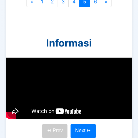
«
1
2
3
4
5
6
»
Informasi
⏪ Prev
Next ⏩