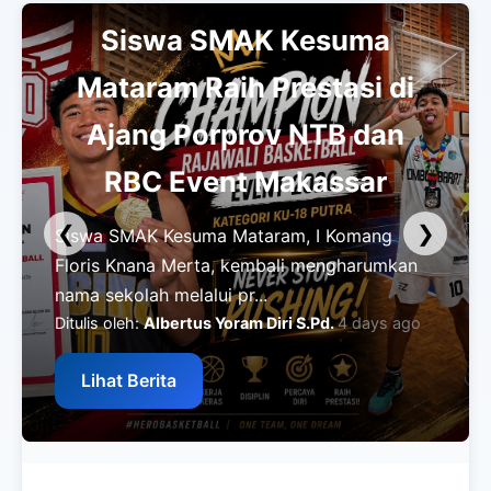
Siswa SMAK Kesuma
Mataram Raih Prestasi di
Ajang Porprov NTB dan
RBC Event Makassar
❮
❯
Siswa SMAK Kesuma Mataram, I Komang
Floris Knana Merta, kembali mengharumkan
nama sekolah melalui pr...
Ditulis oleh:
Albertus Yoram Diri S.Pd.
4 days ago
Lihat Berita