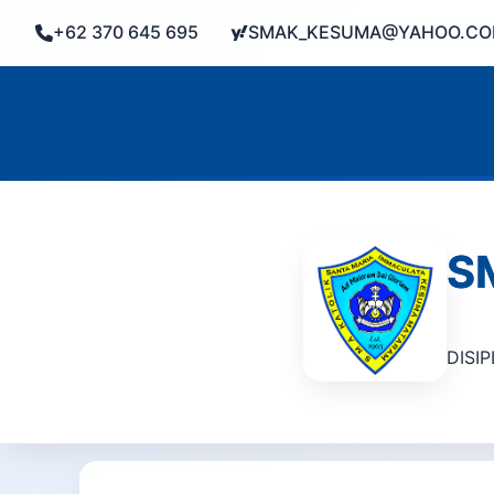
+62 370 645 695
SMAK_KESUMA@YAHOO.C
S
DISI